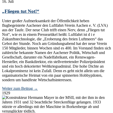
16. Juli
„Fliegen tut Not!“
Unter großer Aufmerksamkeit der Öffentlichkeit heben
flugbegeisterte Aachener den Luftfahrt-Verein Aachen e. V. (LVA)
aus der Taufe. Der neue Club trifft einen Nerv, denn „Fliegen tut
Not“, wie es in einem Presseartikel heißt: Luftfahrt ist d i e
Zukunftstechnologie, die „Eroberung des freien Luftmeers“ das
Gebot der Stunde. Noch am Gründungsabend hat der neue Verein
150 Mitglieder, binnen Wochen sind es 400. Im Vorstand finden sich
zahlreiche bekannte Namen der Aachener Politik, Wirtschaft und
Gesellschaft, darunter ein Nadelfabrikant, ein Rennwagen-
Hersteller, ein Bankdirektor, ein stellvertretender Polizeipräsident
und ein hoch dekorierter Weltkriegsadmiral. Die hohe Dichte an
Lokalprominenz ist kein Zufall. Denn es geht nicht allein um die
organisatorische Heimat von ein paar spinnerten Hobbypiloten,
sondern um handfeste Wirtschaftsinteressen.
Weiter zum Beitrag
→
1929