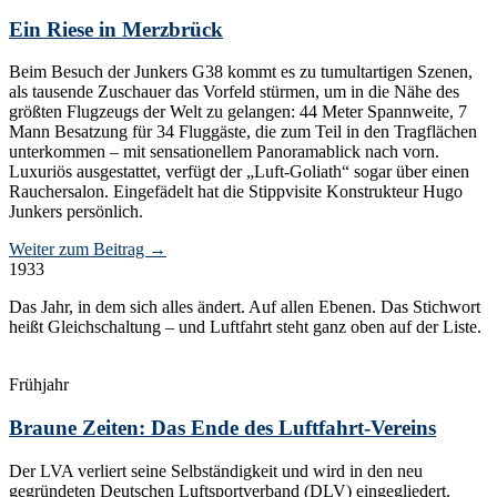
Ein Riese in Merzbrück
Beim Besuch der Junkers G38 kommt es zu tumultartigen Szenen,
als tausende Zuschauer das Vorfeld stürmen, um in die Nähe des
größten Flugzeugs der Welt zu gelangen: 44 Meter Spannweite, 7
Mann Besatzung für 34 Fluggäste, die zum Teil in den Tragflächen
unterkommen – mit sensationellem Panoramablick nach vorn.
Luxuriös ausgestattet, verfügt der „Luft-Goliath“ sogar über einen
Rauchersalon. Eingefädelt hat die Stippvisite Konstrukteur Hugo
Junkers persönlich.
Weiter zum Beitrag
→
1933
Das Jahr, in dem sich alles ändert. Auf allen Ebenen. Das Stichwort
heißt Gleichschaltung – und Luftfahrt steht ganz oben auf der Liste.
Frühjahr
Braune Zeiten: Das Ende des Luftfahrt-Vereins
Der LVA verliert seine Selbständigkeit und wird in den neu
gegründeten Deutschen Luftsportverband (DLV) eingegliedert.