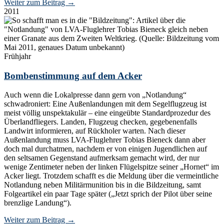
Weiter zum Beitrag
→
2011
Frühjahr
Bombenstimmung auf dem Acker
Auch wenn die Lokalpresse dann gern von „Notlandung“
schwadroniert: Eine Außenlandungen mit dem Segelflugzeug ist
meist völlig unspektakulär – eine eingeübte Standardprozedur des
Überlandfliegers. Landen, Flugzeug checken, gegebenenfalls
Landwirt informieren, auf Rückholer warten. Nach dieser
Außenlandung muss LVA-Fluglehrer Tobias Bieneck dann aber
doch mal durchatmen, nachdem er von einigen Jugendlichen auf
den seltsamen Gegenstand aufmerksam gemacht wird, der nur
wenige Zentimeter neben der linken Flügelspitze seiner „Hornet“ im
Acker liegt. Trotzdem schafft es die Meldung über die vermeintliche
Notlandung neben Militärmunition bis in die Bildzeitung, samt
Folgeartikel ein paar Tage später („Jetzt sprich der Pilot über seine
brenzlige Landung“).
Weiter zum Beitrag
→