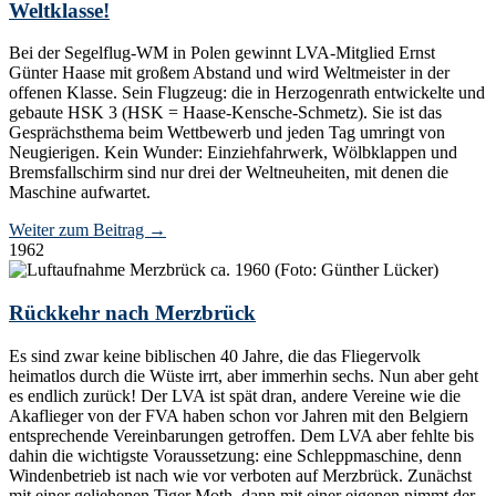
Weltklasse!
Bei der Segelflug-WM in Polen gewinnt LVA-Mitglied Ernst
Günter Haase mit großem Abstand und wird Weltmeister in der
offenen Klasse. Sein Flugzeug: die in Herzogenrath entwickelte und
gebaute HSK 3 (HSK = Haase-Kensche-Schmetz). Sie ist das
Gesprächsthema beim Wettbewerb und jeden Tag umringt von
Neugierigen. Kein Wunder: Einziehfahrwerk, Wölbklappen und
Bremsfallschirm sind nur drei der Weltneuheiten, mit denen die
Maschine aufwartet.
Weiter zum Beitrag
→
1962
Rückkehr nach Merzbrück
Es sind zwar keine biblischen 40 Jahre, die das Fliegervolk
heimatlos durch die Wüste irrt, aber immerhin sechs. Nun aber geht
es endlich zurück! Der LVA ist spät dran, andere Vereine wie die
Akaflieger von der FVA haben schon vor Jahren mit den Belgiern
entsprechende Vereinbarungen getroffen. Dem LVA aber fehlte bis
dahin die wichtigste Voraussetzung: eine Schleppmaschine, denn
Windenbetrieb ist nach wie vor verboten auf Merzbrück. Zunächst
mit einer geliehenen Tiger Moth, dann mit einer eigenen nimmt der