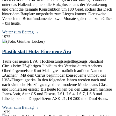
unter das Hallendach, hebt die Holzpfosten aus der Verankerung
und dreht die gesamte Konstruktion um 180 Grad, sodass das Dach
hinter dem Bauplatz umgedreht zum Liegen kommt. Der zweite
Versuch mit Betonfundamenten zwei Monate später hält zum Glück
– bis heute.
Weiter zum Beitrag
→
1975
Plastik statt Holz: Eine neue Ära
Taufe des neuen LVA- Hochleistungssegelflugzeugs Standard-
Cirrus beim 25-jährigen Jubiläum des Vereins durch Aachens
Oberbürgermeister Kurt Malangré – natürlich auf den Namen
„Aachen“. Mit dem Cirrus beginnt der konsequente Umbau des
LVA-Flugzeugparks. In den folgenden Jahren werden nach und
nach sämtliche Holzflugzeuge durch moderne Modelle aus Glas-
und Kohlefaser ersetzt. Bis heute folgen bei den Einsitzern mehrere
Jeans-Astir, Astir CS und Discus, LS1, LS 4, LS 7, LS 8 und
Libelle, bei den Doppelsitzern ASK 21, DG500 und DuoDiscus.
Weiter zum Beitrag
→
1979