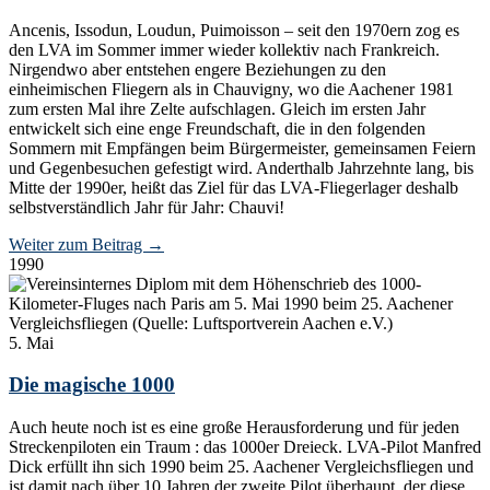
Ancenis, Issodun, Loudun, Puimoisson – seit den 1970ern zog es
den LVA im Sommer immer wieder kollektiv nach Frankreich.
Nirgendwo aber entstehen engere Beziehungen zu den
einheimischen Fliegern als in Chauvigny, wo die Aachener 1981
zum ersten Mal ihre Zelte aufschlagen. Gleich im ersten Jahr
entwickelt sich eine enge Freundschaft, die in den folgenden
Sommern mit Empfängen beim Bürgermeister, gemeinsamen Feiern
und Gegenbesuchen gefestigt wird. Anderthalb Jahrzehnte lang, bis
Mitte der 1990er, heißt das Ziel für das LVA-Fliegerlager deshalb
selbstverständlich Jahr für Jahr: Chauvi!
Weiter zum Beitrag
→
1990
5. Mai
Die magische 1000
Auch heute noch ist es eine große Herausforderung und für jeden
Streckenpiloten ein Traum : das 1000er Dreieck. LVA-Pilot Manfred
Dick erfüllt ihn sich 1990 beim 25. Aachener Vergleichsfliegen und
ist damit nach über 10 Jahren der zweite Pilot überhaupt, der diese