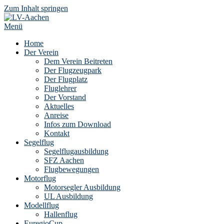
Zum Inhalt springen
Menü
Home
Der Verein
Dem Verein Beitreten
Der Flugzeugpark
Der Flugplatz
Fluglehrer
Der Vorstand
Aktuelles
Anreise
Infos zum Download
Kontakt
Segelflug
Segelflugausbildung
SFZ Aachen
Flugbewegungen
Motorflug
Motorsegler Ausbildung
UL Ausbildung
Modellflug
Hallenflug
EuregioCup