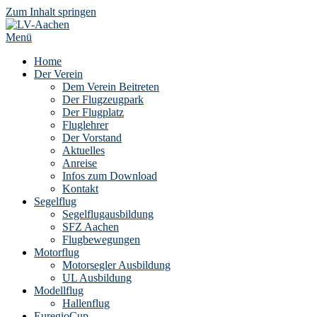
Zum Inhalt springen
Menü
Home
Der Verein
Dem Verein Beitreten
Der Flugzeugpark
Der Flugplatz
Fluglehrer
Der Vorstand
Aktuelles
Anreise
Infos zum Download
Kontakt
Segelflug
Segelflugausbildung
SFZ Aachen
Flugbewegungen
Motorflug
Motorsegler Ausbildung
UL Ausbildung
Modellflug
Hallenflug
EuregioCup