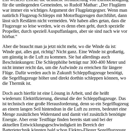
für die umliegenden Gemeinden, so Rudolf Mathar: „Der Fluglärm
war immer ein wichtiges Argument der Flugplatzgegner. Wenn man
natürlich Flugzeug-Schlepps mit Motorflugzeugen durchführt, dann
lässt sich Restlärm nicht vermeiden. Wir haben alles getan, dass die
Flugzeuge so leise werden, wie es denn eben geht, durch spezielle
Propeller, durch speziell Auspuffanlagen, aber sie sind nach wie vor
hörbar.“
Aber die braucht man ja jetzt nicht mehr, wo die Winde da ist:
Winde gut, alles gut, richtig? Nicht ganz. Eine Winde ist großartig,
um günstig in die Luft zu kommen. Sie hat allerdings auch
Beschränkungen: Die Schlepphöhe beträgt nur 300-400 Meter und
nicht immer reicht das, um die Aufwinde zu erreichen für längere
Flüge. Dafür werden auch in Zukunft Schleppflugzeuge benötigt,
die Segelflugzeuge höher und direkt dorthin schleppen können, wo
die Thermik ist.
Doch auch hierfür ist eine Lösung in Arbeit, und die heißt
wiederum: Elektrifizierung, diesmal die der Schleppflugzeuge. Das
ist technisch eine große Herausforderung, denn so ein Segelflugzeug
an einem langen Seil hintendran in die Luft zu zerren, bedeutet eine
Menge zusätzlichen Widerstand und damit viel zusätzlich benötigte
Energie. Aber erste Testflüge finden bereits statt und bei der
aktuellen Entwicklungsgeschwindigkeit im Bereich der
Batterietechnik könnten bald schon Elektro-Flieger Segelflugzeuge