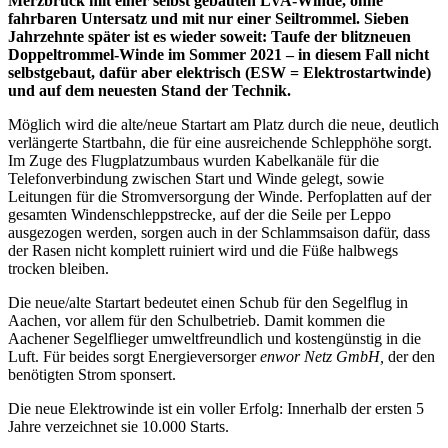
Merzbrück mit einer selbst gebauten LVA-Winde, ohne
fahrbaren Untersatz und mit nur einer Seiltrommel. Sieben
Jahrzehnte später ist es wieder soweit: Taufe der blitzneuen
Doppeltrommel-Winde im Sommer 2021 – in diesem Fall nicht
selbstgebaut, dafür aber elektrisch (ESW = Elektrostartwinde)
und auf dem neuesten Stand der Technik.
Möglich wird die alte/neue Startart am Platz durch die neue, deutlich
verlängerte Startbahn, die für eine ausreichende Schlepphöhe sorgt.
Im Zuge des Flugplatzumbaus wurden Kabelkanäle für die
Telefonverbindung zwischen Start und Winde gelegt, sowie
Leitungen für die Stromversorgung der Winde. Perfoplatten auf der
gesamten Windenschleppstrecke, auf der die Seile per Leppo
ausgezogen werden, sorgen auch in der Schlammsaison dafür, dass
der Rasen nicht komplett ruiniert wird und die Füße halbwegs
trocken bleiben.
Die neue/alte Startart bedeutet einen Schub für den Segelflug in
Aachen, vor allem für den Schulbetrieb. Damit kommen die
Aachener Segelflieger umweltfreundlich und kostengünstig in die
Luft. Für beides sorgt Energieversorger
enwor
Netz GmbH,
der den
benötigten Strom sponsert.
Die neue Elektrowinde ist ein voller Erfolg: Innerhalb der ersten 5
Jahre verzeichnet sie 10.000 Starts.