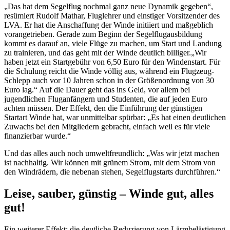
„Das hat dem Segelflug nochmal ganz neue Dynamik gegeben“,
resümiert Rudolf Mathar, Fluglehrer und einstiger Vorsitzender des
LVA. Er hat die Anschaffung der Winde initiiert und maßgeblich
vorangetrieben. Gerade zum Beginn der Segelflugausbildung
kommt es darauf an, viele Flüge zu machen, um Start und Landung
zu trainieren, und das geht mit der Winde deutlich billiger.„Wir
haben jetzt ein Startgebühr von 6,50 Euro für den Windenstart. Für
die Schulung reicht die Winde völlig aus, während ein Flugzeug-
Schlepp auch vor 10 Jahren schon in der Größenordnung von 30
Euro lag.“ Auf die Dauer geht das ins Geld, vor allem bei
jugendlichen Fluganfängern und Studenten, die auf jeden Euro
achten müssen. Der Effekt, den die Einführung der günstigen
Startart Winde hat, war unmittelbar spürbar: „Es hat einen deutlichen
Zuwachs bei den Mitgliedern gebracht, einfach weil es für viele
finanzierbar wurde.“
Und das alles auch noch umweltfreundlich: „Was wir jetzt machen
ist nachhaltig. Wir können mit grünem Strom, mit dem Strom von
den Windrädern, die nebenan stehen, Segelflugstarts durchführen.“
Leise, sauber, günstig –
Winde gut, alles
gut!
Ein weiterer Effekt: die deutliche Reduzierung von Lärmbelästigung