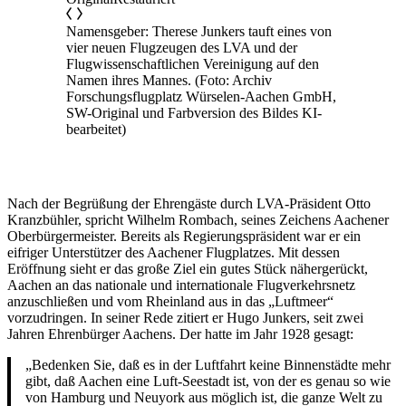
Namensgeber: Therese Junkers tauft eines von
vier neuen Flugzeugen des LVA und der
Flugwissenschaftlichen Vereinigung auf den
Namen ihres Mannes. (Foto: Archiv
Forschungsflugplatz Würselen-Aachen GmbH,
SW-Original und Farbversion des Bildes KI-
bearbeitet)
Nach der Begrüßung der Ehrengäste durch LVA-Präsident Otto
Kranzbühler, spricht Wilhelm Rombach, seines Zeichens Aachener
Oberbürgermeister. Bereits als Regierungspräsident war er ein
eifriger Unterstützer des Aachener Flugplatzes. Mit dessen
Eröffnung sieht er das große Ziel ein gutes Stück nähergerückt,
Aachen an das nationale und internationale Flugverkehrsnetz
anzuschließen und vom Rheinland aus in das „Luftmeer“
vorzudringen. In seiner Rede zitiert er Hugo Junkers, seit zwei
Jahren Ehrenbürger Aachens. Der hatte im Jahr 1928 gesagt:
„Bedenken Sie, daß es in der Luftfahrt keine Binnenstädte mehr
gibt, daß Aachen eine Luft-Seestadt ist, von der es genau so wie
von Hamburg und Neuyork aus möglich ist, die ganze Welt zu