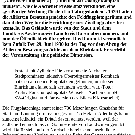
„Aachener Flughafens (…), um den wir solange kämpfen
mußten“, wie die Aachener Presse stolz verkündet, eine
„großartige Werbung für den Luftfahrtgedanken“. 1929 hatten
die Alliierten Besatzungsmächte den Feldflugplatz geräumt und
damit den Weg für die Errichtung eines Zivilflugplatzes frei
gemacht. Das Gelände wurde von der Stadt und dem
Landkreis Aachen sowie Landkreis Düren übernommen, und
nun der Öffentlichkeit übergeben. Das Datum ist vermutlich
kein Zufall: Der 29. Juni 1930 ist der Tag vor dem Abzug der
Alliierten Besatzungsmächte aus dem Rheinland. Er verleiht
der Veranstaltung eine politische Dimension.
Festakt mit Zylinder: Die versammelte Aachener
Stadtprominenz inklusive Oberbürgermeister Rombach
hat sich am neuen Flugplatz eingefunden, um dessen
Einrichtung lange zäh gerungen worden war. (Foto:
Archiv Forschungsflugplatz Würselen-Aachen GmbH,
SW-Original und Farbversion des Bildes KI-bearbeitet)
Die Flugplatzanlage samt seiner 780 Meter langen Grasbahn für
Start und Landung umfasst insgesamt 155 Hektar. Allerdings kann
zunächst lediglich ein Drittel davon genutzt werden, weil der
südliche Teil noch bis zur Sommerernte von Landwirten genutzt
wird. Dafür steht auf der Nordseite bereits eine ansehnliche