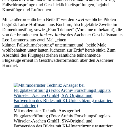
Fallschirmsprünge und Geschicklichkeitsprüfungen, bejubelt
Kunstflüge und Luftrennen.
Mit „außerordentlichem Beifall“ werden zwei weibliche Piloten
begrüßt: Luise Hoffmann aus Bochum, frisch gekürte Zweite im
Damenkunstflug, sowie „Frau Triebner“ (Vorname unbekannt), die
von der brandneuen
Junkers Junior
des Aachener Geschäftsmannes
Leo Lammertz aus zwei Mal „einen
kühnen Fallschirmabsprung“ unternimmt und „beide Male
wohlbehalten unter lauten Juchzern zur Erde“ herab sinkt. Zum
Abschluß des Flugtages ziehen sämtliche teilnehmende
Flugzeuge erneut in Geschwaderformation über den Aachener
Himmel.
Mit modernster Technik: Ansager bei
Flugplatzeröffnung (Foto: Archiv Forschungsflugplatz
Würselen-Aachen GmbH, SW-Original und
Farbversion des Bildes mit KI-Unterstützung restauriert