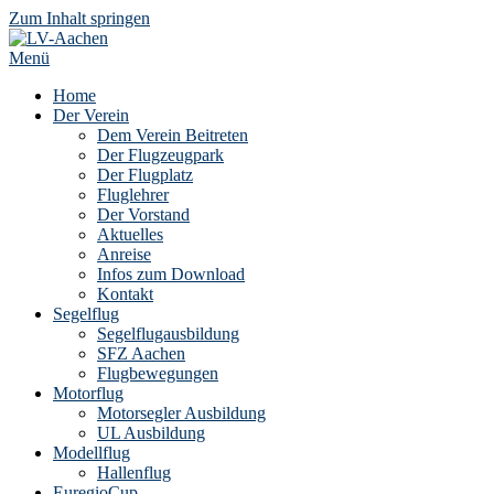
Zum Inhalt springen
Menü
Home
Der Verein
Dem Verein Beitreten
Der Flugzeugpark
Der Flugplatz
Fluglehrer
Der Vorstand
Aktuelles
Anreise
Infos zum Download
Kontakt
Segelflug
Segelflugausbildung
SFZ Aachen
Flugbewegungen
Motorflug
Motorsegler Ausbildung
UL Ausbildung
Modellflug
Hallenflug
EuregioCup