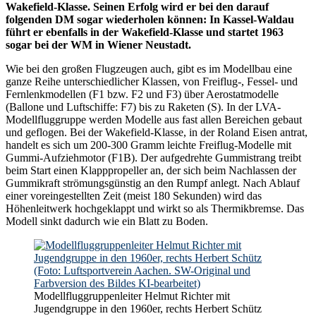
Wakefield-Klasse. Seinen Erfolg wird er bei den darauf
folgenden DM sogar wiederholen können: In Kassel-Waldau
führt er ebenfalls in der Wakefield-Klasse und startet 1963
sogar bei der WM in Wiener Neustadt.
Wie bei den großen Flugzeugen auch, gibt es im Modellbau eine
ganze Reihe unterschiedlicher Klassen, von Freiflug-, Fessel- und
Fernlenkmodellen (F1 bzw. F2 und F3) über Aerostatmodelle
(Ballone und Luftschiffe: F7) bis zu Raketen (S). In der LVA-
Modellfluggruppe werden Modelle aus fast allen Bereichen gebaut
und geflogen. Bei der Wakefield-Klasse, in der Roland Eisen antrat,
handelt es sich um 200-300 Gramm leichte Freiflug-Modelle mit
Gummi-Aufziehmotor (F1B). Der aufgedrehte Gummistrang treibt
beim Start einen Klapppropeller an, der sich beim Nachlassen der
Gummikraft strömungsgünstig an den Rumpf anlegt. Nach Ablauf
einer voreingestellten Zeit (meist 180 Sekunden) wird das
Höhenleitwerk hochgeklappt und wirkt so als Thermikbremse. Das
Modell sinkt dadurch wie ein Blatt zu Boden.
Modellfluggruppenleiter Helmut Richter mit
Jugendgruppe in den 1960er, rechts Herbert Schütz