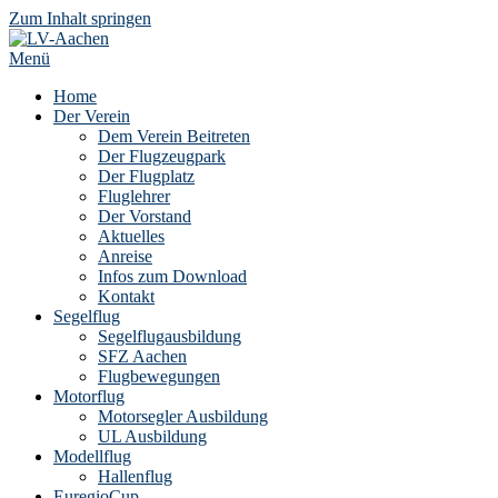
Zum Inhalt springen
Menü
Home
Der Verein
Dem Verein Beitreten
Der Flugzeugpark
Der Flugplatz
Fluglehrer
Der Vorstand
Aktuelles
Anreise
Infos zum Download
Kontakt
Segelflug
Segelflugausbildung
SFZ Aachen
Flugbewegungen
Motorflug
Motorsegler Ausbildung
UL Ausbildung
Modellflug
Hallenflug
EuregioCup