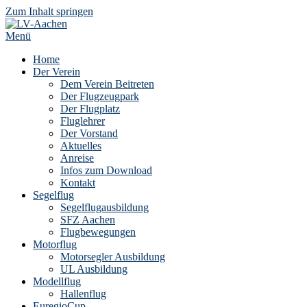
Zum Inhalt springen
Menü
Home
Der Verein
Dem Verein Beitreten
Der Flugzeugpark
Der Flugplatz
Fluglehrer
Der Vorstand
Aktuelles
Anreise
Infos zum Download
Kontakt
Segelflug
Segelflugausbildung
SFZ Aachen
Flugbewegungen
Motorflug
Motorsegler Ausbildung
UL Ausbildung
Modellflug
Hallenflug
EuregioCup