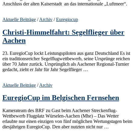
Anschluss der alten Kaiserstadt an das internationale „Luftmeer“.
Aktuelle Beiträge
/
Archiv
/
Euregiocup
Christi-Himmelfahrt: Segelflieger über
Aachen
23. EuregioCup lockt Leistungspiloten aus ganz Deutschland Es ist
ein traditionsreicher Segelflugwettbewerb, seine Ursprünge reichen
über 70 Jahre zurück. Ursprünglich als Aachener Regional-Turnier
gedacht, zieht er Jahr für Jahr Segel­flieger …
Aktuelle Beiträge
/
Archiv
EuregioCup im Belgischen Fernsehen
Kamerateam des BRF zu Gast beim Aachener Streckenflug-
Wettbewerb Flugplatz Würselen-Aachen (Mhe) – Das Wetter
erlaubte nur einen einzigen von fünf möglichen Wertungstagen beim
diesjährigen EuregioCup. Den aber nutzten nicht nur …