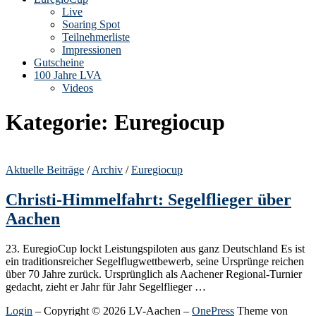
Live
Soaring Spot
Teilnehmerliste
Impressionen
Gutscheine
100 Jahre LVA
Videos
Kategorie:
Euregiocup
Aktuelle Beiträge
/
Archiv
/
Euregiocup
Christi-Himmelfahrt: Segelflieger über
Aachen
23. EuregioCup lockt Leistungspiloten aus ganz Deutschland Es ist
ein traditionsreicher Segelflugwettbewerb, seine Ursprünge reichen
über 70 Jahre zurück. Ursprünglich als Aachener Regional-Turnier
gedacht, zieht er Jahr für Jahr Segel­flieger …
Login
– Copyright © 2026 LV-Aachen
–
OnePress
Theme von