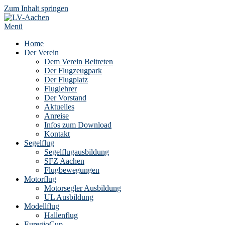
Zum Inhalt springen
Menü
Home
Der Verein
Dem Verein Beitreten
Der Flugzeugpark
Der Flugplatz
Fluglehrer
Der Vorstand
Aktuelles
Anreise
Infos zum Download
Kontakt
Segelflug
Segelflugausbildung
SFZ Aachen
Flugbewegungen
Motorflug
Motorsegler Ausbildung
UL Ausbildung
Modellflug
Hallenflug
EuregioCup