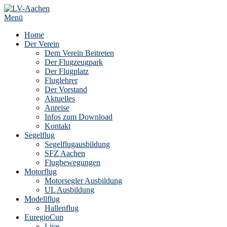
Zum
Inhalt
Menü
springen
Home
Der Verein
Dem Verein Beitreten
Der Flugzeugpark
Der Flugplatz
Fluglehrer
Der Vorstand
Aktuelles
Anreise
Infos zum Download
Kontakt
Segelflug
Segelflugausbildung
SFZ Aachen
Flugbewegungen
Motorflug
Motorsegler Ausbildung
UL Ausbildung
Modellflug
Hallenflug
EuregioCup
Live