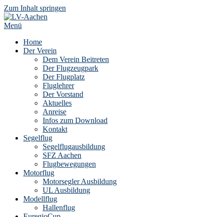
Zum Inhalt springen
Menü
Home
Der Verein
Dem Verein Beitreten
Der Flugzeugpark
Der Flugplatz
Fluglehrer
Der Vorstand
Aktuelles
Anreise
Infos zum Download
Kontakt
Segelflug
Segelflugausbildung
SFZ Aachen
Flugbewegungen
Motorflug
Motorsegler Ausbildung
UL Ausbildung
Modellflug
Hallenflug
EuregioCup