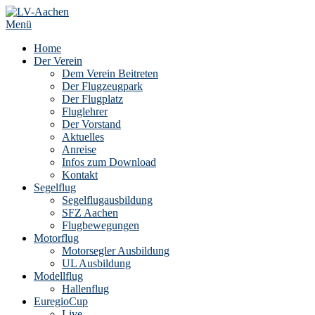
Zum
Inhalt
Menü
springen
Home
Der Verein
Dem Verein Beitreten
Der Flugzeugpark
Der Flugplatz
Fluglehrer
Der Vorstand
Aktuelles
Anreise
Infos zum Download
Kontakt
Segelflug
Segelflugausbildung
SFZ Aachen
Flugbewegungen
Motorflug
Motorsegler Ausbildung
UL Ausbildung
Modellflug
Hallenflug
EuregioCup
Live