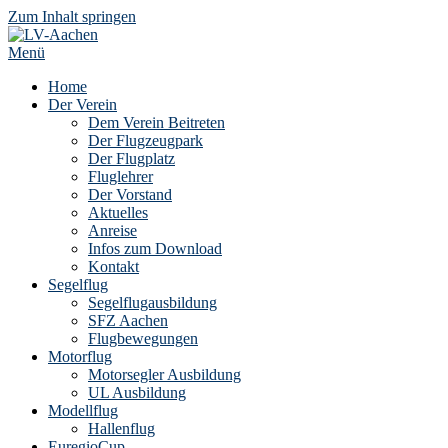
Zum Inhalt springen
Menü
Home
Der Verein
Dem Verein Beitreten
Der Flugzeugpark
Der Flugplatz
Fluglehrer
Der Vorstand
Aktuelles
Anreise
Infos zum Download
Kontakt
Segelflug
Segelflugausbildung
SFZ Aachen
Flugbewegungen
Motorflug
Motorsegler Ausbildung
UL Ausbildung
Modellflug
Hallenflug
EuregioCup